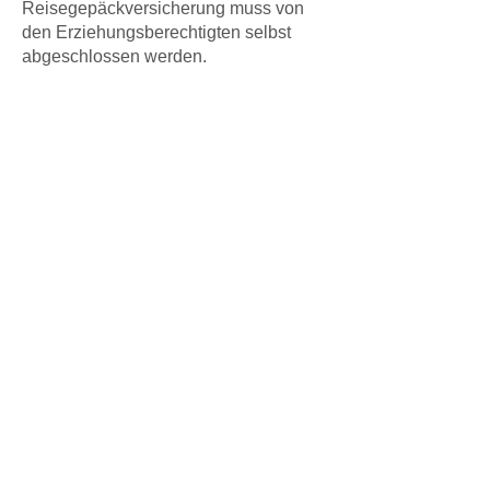
Reisegepäckversicherung muss von
den Erziehungsberechtigten selbst
abgeschlossen werden.
12.
Mehrkosten durch privatärztliche
Behandlung werden nicht von der KjG
Christ König / Heilig Geist
übernommen oder zusätzlich
versichert. Auch hier bedarf es einer
eigenen Zusatzversicherung des/der
Teilnehmer*in.
13.
Evtl. Besonderheiten in der
Ausschreibung der Fahrt gelten
ebenfalls als Teilnahmebedingungen.
14.
Anmeldungen werden in
Reihenfolge des Eingangs
berücksichtigt.
15.
Sollte aufgrund der