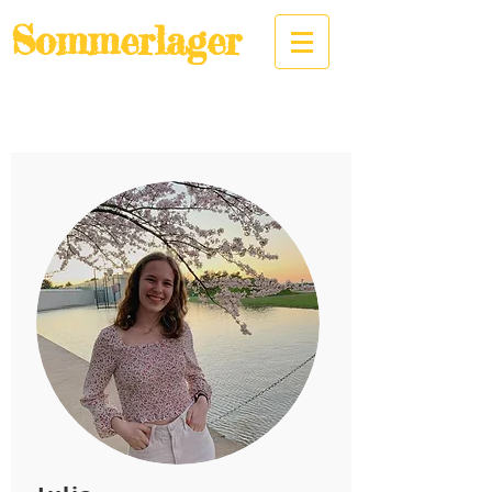
Sommerlager
KjG Christ König / Heilig
Geist Neuss