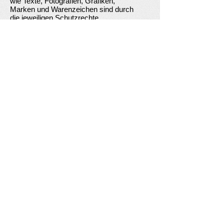
wie Texte, Fotografien, Grafiken,
Marken und Warenzeichen sind durch
die jeweiligen Schutzrechte
(Urheberrechte, Markenrechte)
geschützt. Die Verwendung,
Vervielfältigung usw. unterliegen
unseren Rechten oder den Rechten der
jeweiligen Urheber bzw.
Rechteverwalter.
Hinweise auf Rechtsverstöße: Sollten
Sie innerhalb unseres Internetauftritts
Rechtsverstöße bemerken, bitten wir
Sie uns auf diese hinzuweisen. Wir
werden rechtswidrige Inhalte und Links
nach Kenntnisnahme unverzüglich
entfernen.
Erstellt mit kostenlosem Datenschutz-
Generator.de von Dr. Thomas
Schwenke